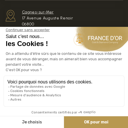
Cagnes-sur-Mer
17 Avenue Auguste Renoir
06800
Achat Or Cagnes-sur-Mer
Mougins
66 avenue de Tournamy
Achat Or Mougins
Toulon
6 rue Lamalgue
Achat Or Toulon
Calculateur TMP TPV