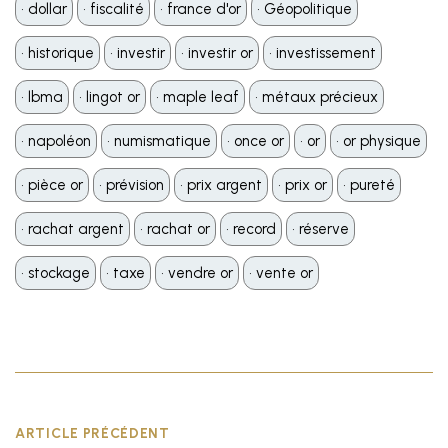
•️ dollar
•️ fiscalité
•️ france d'or
•️ Géopolitique
•️ historique
•️ investir
•️ investir or
•️ investissement
•️ lbma
•️ lingot or
•️ maple leaf
•️ métaux précieux
•️ napoléon
•️ numismatique
•️ once or
•️ or
•️ or physique
•️ pièce or
•️ prévision
•️ prix argent
•️ prix or
•️ pureté
•️ rachat argent
•️ rachat or
•️ record
•️ réserve
•️ stockage
•️ taxe
•️ vendre or
•️ vente or
ARTICLE PRÉCÉDENT