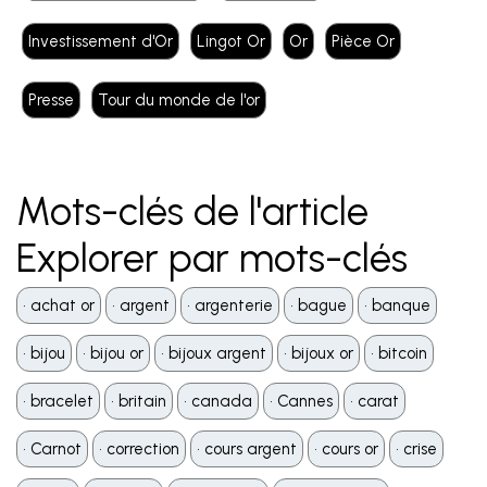
Investissement d'Or
Lingot Or
Or
Pièce Or
Presse
Tour du monde de l'or
Mots-clés de l'article
Explorer par mots-clés
•️ achat or
•️ argent
•️ argenterie
•️ bague
•️ banque
•️ bijou
•️ bijou or
•️ bijoux argent
•️ bijoux or
•️ bitcoin
•️ bracelet
•️ britain
•️ canada
•️ Cannes
•️ carat
•️ Carnot
•️ correction
•️ cours argent
•️ cours or
•️ crise