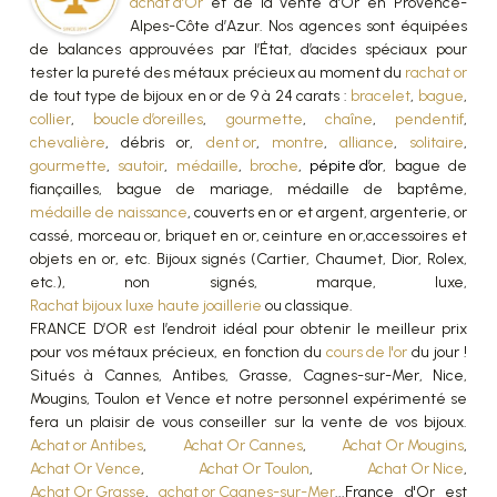
achat d’Or
et de la vente d’Or en Provence-
Alpes-Côte d’Azur. Nos agences sont équipées
de balances approuvées par l’État, d’acides spéciaux pour
tester la pureté des métaux précieux au moment du
rachat or
de tout type de bijoux en or de 9 à 24 carats :
bracelet
,
bague
,
collier
,
boucle d’oreilles
,
gourmette
,
chaîne
,
pendentif
,
chevalière
, débris or,
dent or
,
montre
,
alliance
,
solitaire
,
gourmette
,
sautoir
,
médaille
,
broche
,
pépite d’or
, bague de
fiançailles, bague de mariage, médaille de baptême,
médaille de naissance
, couverts en or et argent, argenterie, or
cassé, morceau or, briquet en or, ceinture en or,accessoires et
objets en or, etc. Bijoux signés (Cartier, Chaumet, Dior, Rolex,
etc.), non signés, marque, luxe,
Rachat bijoux luxe haute joaillerie
ou classique.
FRANCE D’OR est l’endroit idéal pour obtenir le meilleur prix
pour vos métaux précieux, en fonction du
cours de l'or
du jour !
Situés à Cannes, Antibes, Grasse, Cagnes-sur-Mer, Nice,
Mougins, Toulon et Vence et notre personnel expérimenté se
fera un plaisir de vous conseiller sur la vente de vos bijoux.
Achat or Antibes
,
Achat Or Cannes
,
Achat Or Mougins
,
Achat Or Vence
,
Achat Or Toulon
,
Achat Or Nice
,
Achat Or Grasse
,
achat or Cagnes-sur-Mer
...France d'Or est