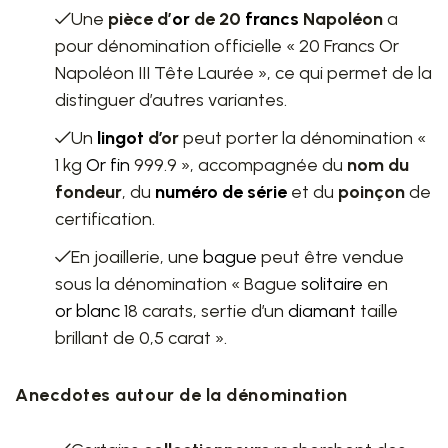
Une
pièce d’
or
de 20
francs
Napoléon
a
pour dénomination officielle « 20 Francs Or
Napoléon III Tête Laurée », ce qui permet de la
distinguer d’autres variantes.
Un
lingot
d’or
peut porter la dénomination «
1 kg
Or fin
999.9 », accompagnée du
nom du
fondeur
, du
numéro de série
et du
poinçon
de
certification.
En joaillerie, une
bague
peut être vendue
sous la dénomination « Bague
solitaire
en
or blanc
18 carats, sertie d’un
diamant
taille
brillant de 0,5 carat ».
Anecdotes autour de la dénomination