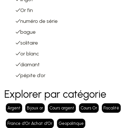
Or fin
numéro de série
bague
solitaire
or blanc
diamant
pépite d’or
Explorer par catégorie
Argent
Bijoux or
Cours argent
Cours Or
Fiscalité
France d'Or Achat d'Or
Geopolitique