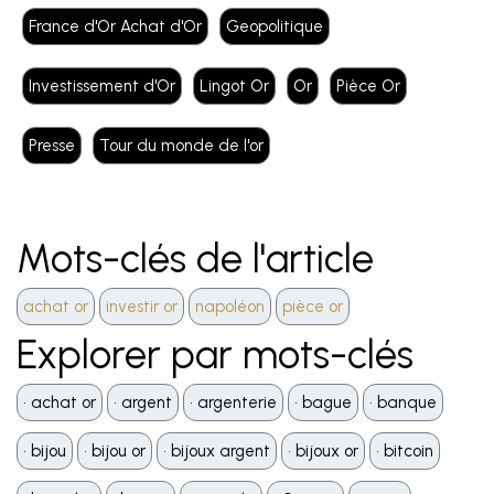
France d'Or Achat d'Or
Geopolitique
Investissement d'Or
Lingot Or
Or
Pièce Or
Presse
Tour du monde de l'or
Mots-clés de l'article
achat or
investir or
napoléon
pièce or
Explorer par mots-clés
•️ achat or
•️ argent
•️ argenterie
•️ bague
•️ banque
•️ bijou
•️ bijou or
•️ bijoux argent
•️ bijoux or
•️ bitcoin