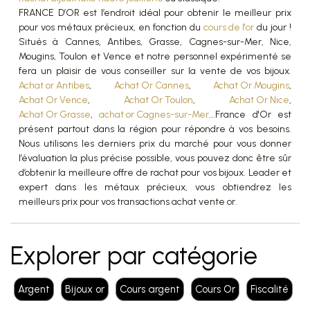
FRANCE D’OR est l’endroit idéal pour obtenir le meilleur prix
pour vos métaux précieux, en fonction du
cours de l'or
du jour !
Situés à Cannes, Antibes, Grasse, Cagnes-sur-Mer, Nice,
Mougins, Toulon et Vence et notre personnel expérimenté se
fera un plaisir de vous conseiller sur la vente de vos bijoux.
Achat or Antibes
,
Achat Or Cannes
,
Achat Or Mougins
,
Achat Or Vence
,
Achat Or Toulon
,
Achat Or Nice
,
Achat Or Grasse
,
achat or Cagnes-sur-Mer
...France d'Or est
présent partout dans la région pour répondre à vos besoins.
Nous utilisons les derniers prix du marché pour vous donner
l’évaluation la plus précise possible, vous pouvez donc être sûr
d’obtenir la meilleure offre de rachat pour vos bijoux. Leader et
expert dans les métaux précieux, vous obtiendrez les
meilleurs prix pour vos transactions achat vente or.
Explorer par catégorie
Argent
Bijoux or
Cours argent
Cours Or
Fiscalité