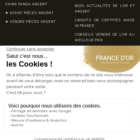
CHINA PANDA ARGENT
BLOG ACTUALITÉS DE L’OR ET
ARGENT
➤ ACHAT PIÈCES ARGENT
LINGOTS OR CERTIFIÉS MADE
➤ VENDRE PIÈCES ARGENT
IN FRANCE
CONSEILS VENDRE DE L’OR AU
MEILLEUR PRIX
ACHAT VENTE OR À TOULON
AVEC FRANCE D’OR
NOS PARTENAIRES
PLAN DU SITE
MENTIONS LÉGALES
COOKIES
CRÉDITS
© 2025 France d’Or N°1 Achat Or Vente Or Alpes Maritimes