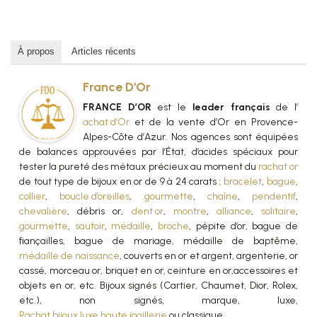
À propos
Articles récents
France D'Or
FRANCE D’OR
est le
leader français
de l’
achat d’Or
et de la vente d’Or en Provence-
Alpes-Côte d’Azur. Nos agences sont équipées
de balances approuvées par l’État, d’acides spéciaux pour
tester la pureté des métaux précieux au moment du
rachat or
de tout type de bijoux en or de 9 à 24 carats :
bracelet
,
bague
,
collier
,
boucle d’oreilles
,
gourmette
,
chaîne
,
pendentif
,
chevalière
, débris or,
dent or
,
montre
,
alliance
,
solitaire
,
gourmette
,
sautoir
,
médaille
,
broche
, pépite d’or, bague de
fiançailles, bague de mariage, médaille de baptême,
médaille de naissance
, couverts en or et argent, argenterie, or
cassé, morceau or, briquet en or, ceinture en or,accessoires et
objets en or, etc. Bijoux signés (Cartier, Chaumet, Dior, Rolex,
etc.), non signés, marque, luxe,
Rachat bijoux luxe haute joaillerie
ou classique.