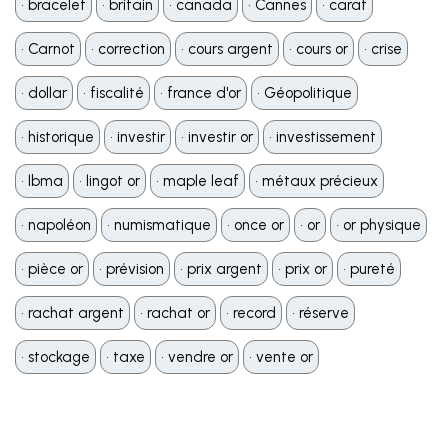
•️ bracelet
•️ britain
•️ canada
•️ Cannes
•️ carat
•️ Carnot
•️ correction
•️ cours argent
•️ cours or
•️ crise
•️ dollar
•️ fiscalité
•️ france d'or
•️ Géopolitique
•️ historique
•️ investir
•️ investir or
•️ investissement
•️ lbma
•️ lingot or
•️ maple leaf
•️ métaux précieux
•️ napoléon
•️ numismatique
•️ once or
•️ or
•️ or physique
•️ pièce or
•️ prévision
•️ prix argent
•️ prix or
•️ pureté
•️ rachat argent
•️ rachat or
•️ record
•️ réserve
•️ stockage
•️ taxe
•️ vendre or
•️ vente or