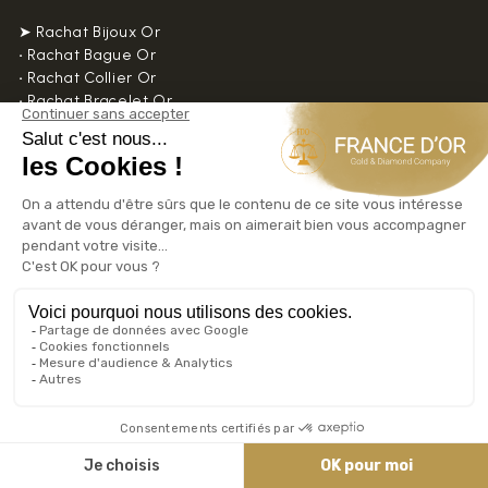
➤ Rachat Bijoux Or
•
Rachat Bague Or
•
Rachat Collier Or
•
Rachat Bracelet Or
•
Rachat Montre Or
•
Rachat Boucle Oreille Or
•
Rachat Pendentif Or
•
Rachat Alliance Or
•
Rachat Solitaire Or
•
Rachat Gourmette Or
•
Rachat Sautoir Or
•
Rachat Chevalière Or
•
Rachat Dent Or
•
Rachat Médaille Or
•
Rachat Chaîne Or
•
Rachat Broche Or
•
Rachat Joaillerie Luxe Or
•
Rachat Diamant 💎
•
Rachat Diamant avec notre partenaire GalDiamant