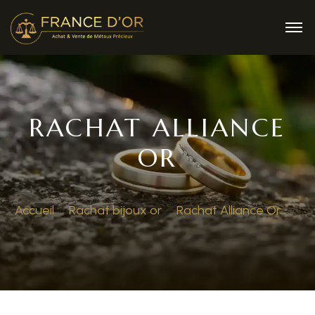
RACHAT ALLIANCE
OR
Accueil
»
Rachat bijoux or
»
Rachat Alliance Or