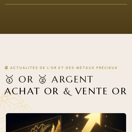
📰 ACTUALITÉS DE L’OR ET DES MÉTAUX PRÉCIEUX
🥇 OR 🥈 ARGENT
ACHAT OR
&
VENTE OR