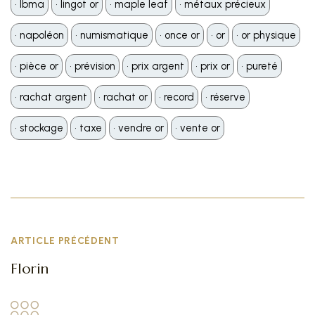
•️ lbma
•️ lingot or
•️ maple leaf
•️ métaux précieux
•️ napoléon
•️ numismatique
•️ once or
•️ or
•️ or physique
•️ pièce or
•️ prévision
•️ prix argent
•️ prix or
•️ pureté
•️ rachat argent
•️ rachat or
•️ record
•️ réserve
•️ stockage
•️ taxe
•️ vendre or
•️ vente or
ARTICLE PRÉCÉDENT
Florin