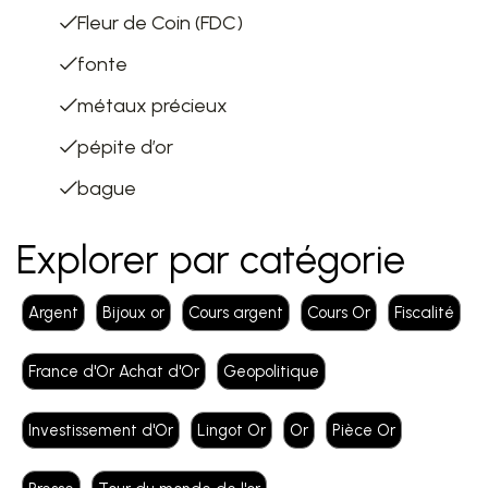
Fleur de Coin (FDC)
fonte
métaux précieux
pépite d’or
bague
Explorer par catégorie
Argent
Bijoux or
Cours argent
Cours Or
Fiscalité
France d'Or Achat d'Or
Geopolitique
Investissement d'Or
Lingot Or
Or
Pièce Or