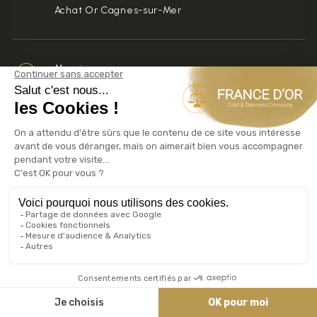
Achat Or Cagnes-sur-Mer
Mougins
66 avenue de Tournamy
Achat Or Mougins
Toulon
6 rue Lamalgue
Achat Or Toulon
Calculateur TMP TPV
Taxe Métaux Précieux
Taxe sur les Plus Values