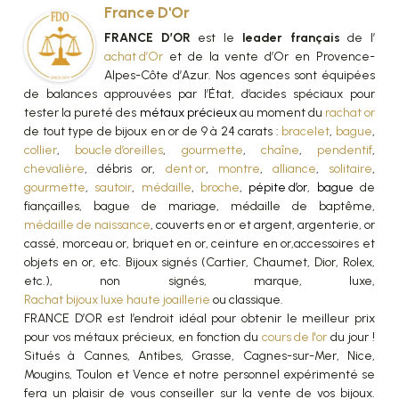
France D'Or
FRANCE D’OR
est le
leader français
de l’
achat d’Or
et de la vente d’Or en Provence-
Alpes-Côte d’Azur. Nos agences sont équipées
de balances approuvées par l’État, d’acides spéciaux pour
tester la pureté des
métaux précieux
au moment du
rachat or
de tout type de bijoux en or de 9 à 24 carats :
bracelet
,
bague
,
collier
,
boucle d’oreilles
,
gourmette
,
chaîne
,
pendentif
,
chevalière
, débris or,
dent or
,
montre
,
alliance
,
solitaire
,
gourmette
,
sautoir
,
médaille
,
broche
,
pépite d’or
,
bague
de
fiançailles, bague de mariage, médaille de baptême,
médaille de naissance
, couverts en or et argent, argenterie, or
cassé, morceau or, briquet en or, ceinture en or,accessoires et
objets en or, etc. Bijoux signés (Cartier, Chaumet, Dior, Rolex,
etc.), non signés, marque, luxe,
Rachat bijoux luxe haute joaillerie
ou classique.
FRANCE D’OR est l’endroit idéal pour obtenir le meilleur prix
pour vos métaux précieux, en fonction du
cours de l'or
du jour !
Situés à Cannes, Antibes, Grasse, Cagnes-sur-Mer, Nice,
Mougins, Toulon et Vence et notre personnel expérimenté se
fera un plaisir de vous conseiller sur la vente de vos bijoux.