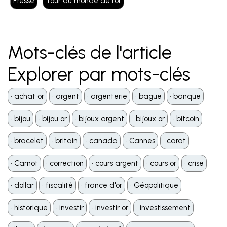
Presse
Tour du monde de l'or
Mots-clés de l'article
Explorer par mots-clés
•️ achat or
•️ argent
•️ argenterie
•️ bague
•️ banque
•️ bijou
•️ bijou or
•️ bijoux argent
•️ bijoux or
•️ bitcoin
•️ bracelet
•️ britain
•️ canada
•️ Cannes
•️ carat
•️ Carnot
•️ correction
•️ cours argent
•️ cours or
•️ crise
•️ dollar
•️ fiscalité
•️ france d'or
•️ Géopolitique
•️ historique
•️ investir
•️ investir or
•️ investissement