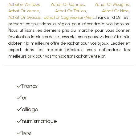
Achat or Antibes
,
Achat Or Cannes
,
Achat Or Mougins
,
Achat Or Vence
,
Achat Or Toulon
,
Achat Or Nice
,
Achat Or Grasse
,
achat or Cagnes-sur-Mer
...France d'Or est
présent partout dans la région pour répondre à vos besoins.
Nous utilisons les derniers prix du marché pour vous donner
l’évaluation la plus précise possible, vous pouvez donc être sûr
d’obtenir la meilleure offre de rachat pour vos bijoux. Leader et
expert dans les métaux précieux, vous obtiendrez les
meilleurs prix pour vos transactions achat vente or.
List of terms
Francs
or
alliage
numismatique
livre