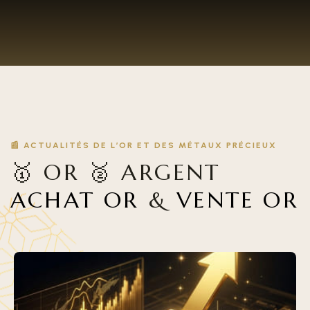
📰 ACTUALITÉS DE L’OR ET DES MÉTAUX PRÉCIEUX
🥇 OR 🥈 ARGENT
ACHAT OR
&
VENTE OR