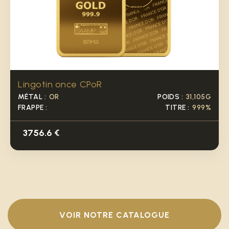
Lingotin 100g
MÉTAL :
OR
POIDS :
100,00 G
FRAPPE :
TITRE :
999;9‰
12079.1 €
VOIR NOTRE CATALOGUE