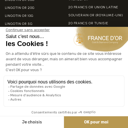
20 FRANCS OR UNION LATINE
LINGOTIN OR 20G
SOUVERAIN OR (ROYAUME-UNI)
LINGOTIN OR 10G
20 FRANCS OR TUNISIE
LINGOTIN OR 5G
50 PESOS OR (MEXIQUE)
➤ ACHAT LINGOT OR
10$ OR LIBERTY AMERICAN
➤ VENDRE LINGOT OR
EAGLE USA
➤ ACHAT PIÈCES OR
➤ VENDRE PIÈCES OR
LINGOT & PIÈCES
📈 COURS DE L’OR
D’ARGENT
COURS DE L’OR AUJOURD’HUI
LINGOT ARGENT 1KG
PRIX DE L’OR VENTE RACHAT OR
50 FRANCS HERCULE ARGENT
COMPRENDRE LE COURS DE
L’OR
5 FRANCS SEMEUSE ARGENT
L’OR DE NAPOLÉON : MYTHE OU
20 FRANCS TURIN ARGENT
RÉALITÉ ?
MAPLE LEAF ARGENT