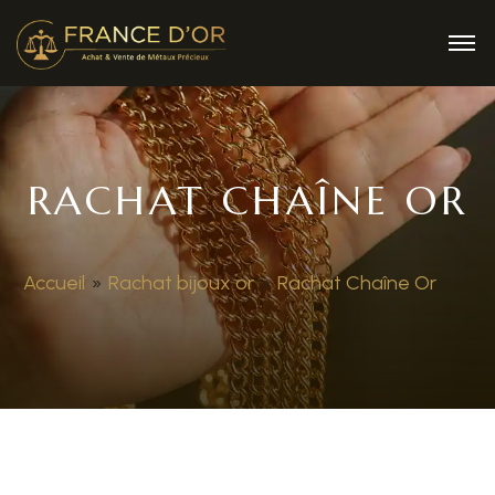
RACHAT CHAÎNE OR
Accueil
»
Rachat bijoux or
»
Rachat Chaîne Or