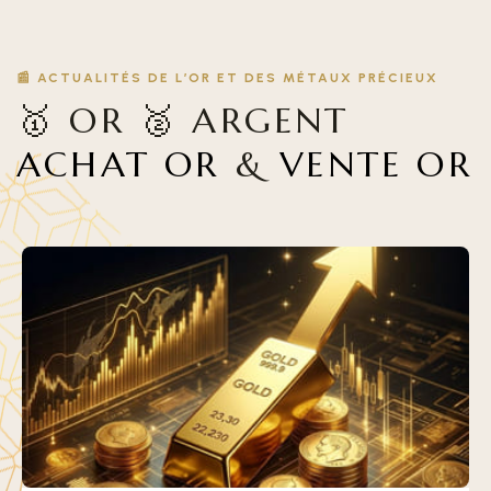
📰 ACTUALITÉS DE L’OR ET DES MÉTAUX PRÉCIEUX
🥇 OR 🥈 ARGENT
ACHAT OR
&
VENTE OR