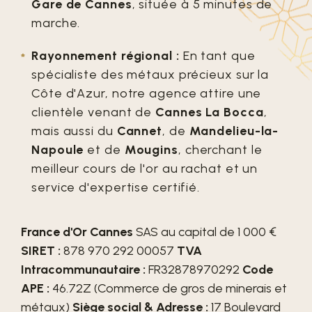
Gare de Cannes
, située à 5 minutes de
marche.
Rayonnement régional :
En tant que
spécialiste des métaux précieux sur la
Côte d'Azur, notre agence attire une
clientèle venant de
Cannes La Bocca
,
mais aussi du
Cannet
, de
Mandelieu-la-
Napoule
et de
Mougins
, cherchant le
meilleur cours de l'or au rachat et un
service d'expertise certifié.
France d'Or Cannes
SAS au capital de 1 000 €
SIRET :
878 970 292 00057
TVA
Intracommunautaire :
FR32878970292
Code
APE :
46.72Z (Commerce de gros de minerais et
métaux)
Siège social & Adresse :
17 Boulevard