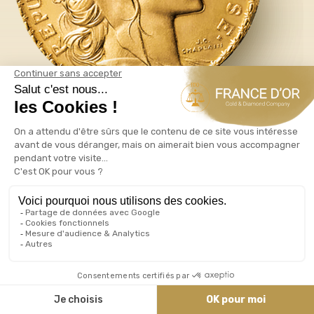
PIÈCES OR ET LINGOTS OR
INVESTIR DANS L'OR
Investissez dans l'or physique : l'Or,
valeur
refuge
intemporelle 📈. Découvrez notre