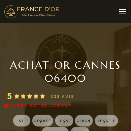
ACHAT OR CANNES
06400
338 AVIS
FERMÉ ACTUELLEMENT
or
argent
lingot
pièce
lingotin