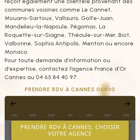
reçoit également une clientèle provenant des
communes voisines comme Le Cannet,
Mouans-Sartoux, Vallauris, Golfe-Juan,
Mandelieu-la-Napoule, Pégomas, La
Roquette-sur-Siagne, Théoule-sur-Mer, Biot,
Valbonne, Sophia Antipolis, Menton ou encore
Monaco.
Pour toute demande d’information ou
d’expertise, contactez l’agence France d’Or
Cannes au 04 65 84 40 97.
PRENDRE RDV À CANNES 06400
PRENDRE RDV À CANNES, CHOISIR
VOTRE AGENCE