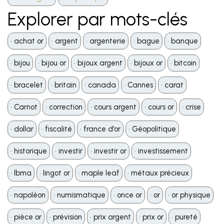
Explorer par mots-clés
•️ achat or
•️ argent
•️ argenterie
•️ bague
•️ banque
•️ bijou
•️ bijou or
•️ bijoux argent
•️ bijoux or
•️ bitcoin
•️ bracelet
•️ britain
•️ canada
•️ Cannes
•️ carat
•️ Carnot
•️ correction
•️ cours argent
•️ cours or
•️ crise
•️ dollar
•️ fiscalité
•️ france d'or
•️ Géopolitique
•️ historique
•️ investir
•️ investir or
•️ investissement
•️ lbma
•️ lingot or
•️ maple leaf
•️ métaux précieux
•️ napoléon
•️ numismatique
•️ once or
•️ or
•️ or physique
•️ pièce or
•️ prévision
•️ prix argent
•️ prix or
•️ pureté