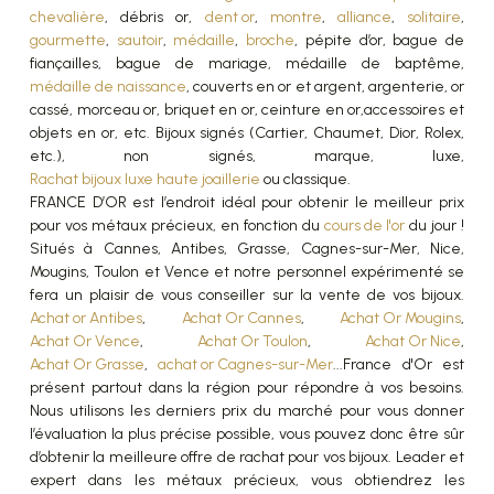
chevalière
, débris or,
dent or
,
montre
,
alliance
,
solitaire
,
gourmette
,
sautoir
,
médaille
,
broche
, pépite d’or, bague de
fiançailles, bague de mariage, médaille de baptême,
médaille de naissance
, couverts en or et argent, argenterie, or
cassé, morceau or, briquet en or, ceinture en or,accessoires et
objets en or, etc. Bijoux signés (Cartier, Chaumet, Dior, Rolex,
etc.), non signés, marque, luxe,
Rachat bijoux luxe haute joaillerie
ou classique.
FRANCE D’OR est l’endroit idéal pour obtenir le meilleur prix
pour vos métaux précieux, en fonction du
cours de l'or
du jour !
Situés à Cannes, Antibes, Grasse, Cagnes-sur-Mer, Nice,
Mougins, Toulon et Vence et notre personnel expérimenté se
fera un plaisir de vous conseiller sur la vente de vos bijoux.
Achat or Antibes
,
Achat Or Cannes
,
Achat Or Mougins
,
Achat Or Vence
,
Achat Or Toulon
,
Achat Or Nice
,
Achat Or Grasse
,
achat or Cagnes-sur-Mer
...France d'Or est
présent partout dans la région pour répondre à vos besoins.
Nous utilisons les derniers prix du marché pour vous donner
l’évaluation la plus précise possible, vous pouvez donc être sûr
d’obtenir la meilleure offre de rachat pour vos bijoux. Leader et
expert dans les métaux précieux, vous obtiendrez les