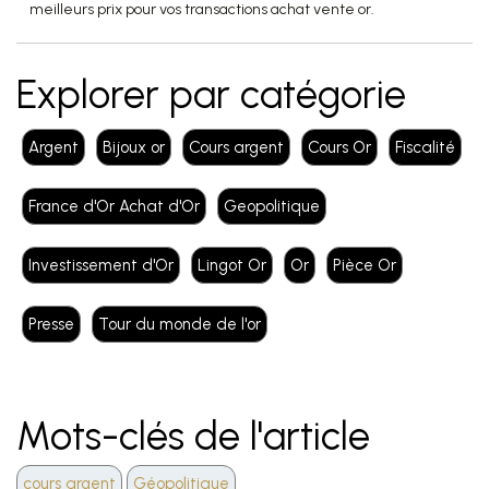
meilleurs prix pour vos transactions achat vente or.
Explorer par catégorie
Argent
Bijoux or
Cours argent
Cours Or
Fiscalité
France d'Or Achat d'Or
Geopolitique
Investissement d'Or
Lingot Or
Or
Pièce Or
Presse
Tour du monde de l'or
Mots-clés de l'article
cours argent
Géopolitique