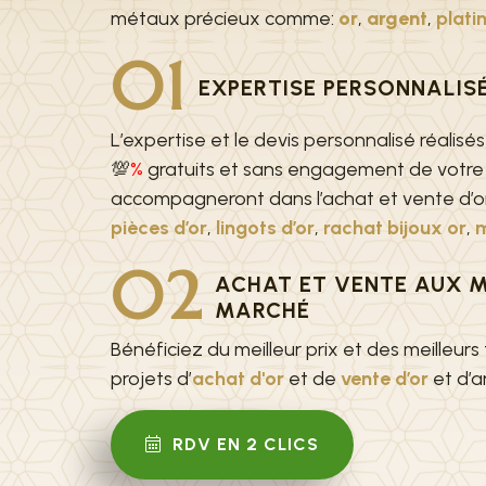
métaux précieux comme:
or
,
argent
,
plati
01
EXPERTISE PERSONNALIS
L’expertise et le devis personnalisé réalisé
💯
%
gratuits et sans engagement de votre 
accompagneront dans l’achat et vente d’o
pièces d’or
,
lingots d’or
,
rachat bijoux or
,
m
02
ACHAT ET VENTE AUX M
MARCHÉ
Bénéficiez du meilleur prix et des meilleurs
projets d’
achat d'or
et de
vente d’or
et d’a
RDV EN 2 CLICS