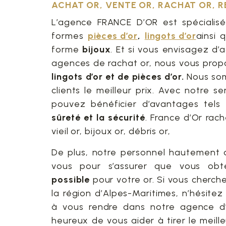
ACHAT OR, VENTE OR, RACHAT OR, R
L’agence FRANCE D’OR est spécialisé
formes
pièces d’or
,
lingots d’or
ainsi
forme
bijoux
. Et si vous envisagez d’
agences de rachat or, nous vous prop
lingots d’or et de pièces d’or.
Nous somm
clients le meilleur prix. Avec notre se
pouvez bénéficier d’avantages tel
sûreté et la sécurité
. France d’Or rach
vieil or, bijoux or, débris or,
De plus, notre personnel hautement qu
vous pour s’assurer que vous obt
possible
pour votre or. Si vous cherch
la région d’Alpes-Maritimes, n’hésite
à vous rendre dans notre agence d’
heureux de vous aider à tirer le meill