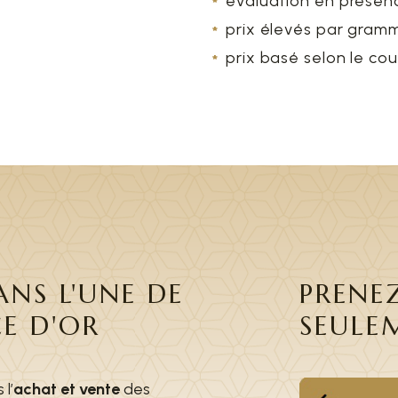
évaluation en présenc
prix élevés par gramm
prix basé selon le cou
NS L'UNE DE
PRENE
E D'OR
SEULE
l’
achat et vente
des