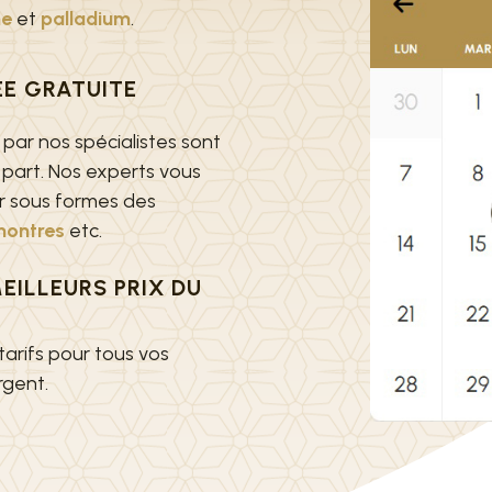
ne
et
palladium
.
ÉE GRATUITE
s par nos spécialistes sont
part. Nos experts vous
r sous formes des
ontres
etc.
EILLEURS PRIX DU
 tarifs pour tous vos
rgent.