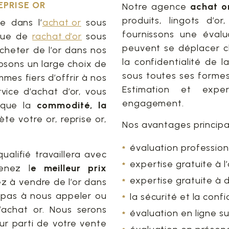
EPRISE OR
Notre agence
achat o
produits, lingots d’o
e dans l’
achat or
sous
fournissons une évalu
 que de
rachat d’or
sous
peuvent se déplacer ch
acheter de l’or dans nos
la confidentialité de 
osons un large choix de
sous toutes ses formes
es fiers d’offrir à nos
Estimation et expe
rvice d’achat d’or, vous
engagement.
s que la
commodité, la
ète votre or, reprise or,
Nos avantages principau
évaluation profession
alifié travaillera avec
expertise gratuite à 
enez l
e meilleur prix
expertise gratuite à 
ez à vendre de l’or dans
z pas à nous appeler ou
la sécurité et la confi
achat or. Nous serons
évaluation en ligne su
eur parti de votre vente