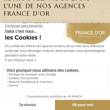
L'UNE DE NOS AGENCES
FRANCE D'OR
L’agence FRANCE D’OR est spécialisée dans l’
achat
et vente
des métaux précieux comme:
or
,
argent
,
platine
et
palladium
.
01
EXPERTISE PERSONNALISÉE
GRATUITE
L’expertise et le devis personnalisé réalisés par nos
spécialistes sont 💯
%
gratuits et sans engagement
de votre part. Nos experts vous accompagneront
dans l’achat et vente d’or sous formes des
pièces d’or
,
lingots d’or
,
rachat bijoux or
,
montres
etc.