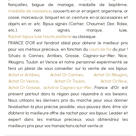
fiançailles, bague de mariage, médaille de baptême,
médaille de naissance
, couverts en or et argent, argenterie, or
cassé, morceau or, briquet en or, ceinture en or,accessoires et
objets en or, etc. Bijoux signés (Cartier, Chaumet, Dior, Rolex,
etc.), non signés, marque, luxe,
Rachat bijoux luxe haute joaillerie
ou classique.
FRANCE D’OR est l’endroit idéal pour obtenir le meilleur prix
pour vos métaux précieux, en fonction du
cours de l'or
du jour !
Situés à Cannes, Antibes, Grasse, Cagnes-sur-Mer, Nice,
Mougins, Toulon et Vence et notre personnel expérimenté se
fera un plaisir de vous conseiller sur la vente de vos bijoux.
Achat or Antibes
,
Achat Or Cannes
,
Achat Or Mougins
,
Achat Or Vence
,
Achat Or Toulon
,
Achat Or Nice
,
Achat Or Grasse
,
achat or Cagnes-sur-Mer
...France d'Or est
présent partout dans la région pour répondre à vos besoins.
Nous utilisons les derniers prix du marché pour vous donner
l’évaluation la plus précise possible, vous pouvez donc être sûr
d’obtenir la meilleure offre de rachat pour vos bijoux. Leader et
expert dans les métaux précieux, vous obtiendrez les
meilleurs prix pour vos transactions achat vente or.