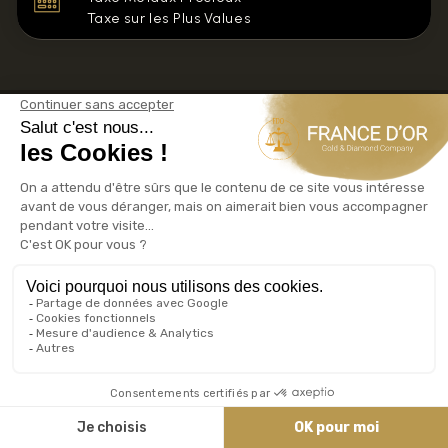
Taxe sur les Plus Values
LINGOTS D’OR
PIÈCES D’OR
LINGOT OR 1KG
20 FRANCS OR NAPOLÉON
(LOUIS OR)
LINGOT OR 500G
10 FRANCS OR NAPOLÉON
LINGOT OR 250G
(DEMI-NAPOLÉON)
LINGOT OR 100G
20 FRANCS CROIX SUISSE
VRENELI OR
LINGOTIN OR 50G
20 FRANCS OR UNION LATINE
LINGOTIN OR 20G
SOUVERAIN OR (ROYAUME-UNI)
LINGOTIN OR 10G
20 FRANCS OR TUNISIE
LINGOTIN OR 5G
50 PESOS OR (MEXIQUE)
➤ ACHAT LINGOT OR
10$ OR LIBERTY AMERICAN
➤ VENDRE LINGOT OR