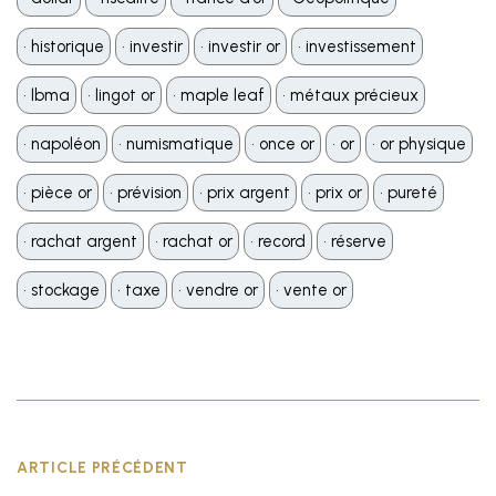
•️ historique
•️ investir
•️ investir or
•️ investissement
•️ lbma
•️ lingot or
•️ maple leaf
•️ métaux précieux
•️ napoléon
•️ numismatique
•️ once or
•️ or
•️ or physique
•️ pièce or
•️ prévision
•️ prix argent
•️ prix or
•️ pureté
•️ rachat argent
•️ rachat or
•️ record
•️ réserve
•️ stockage
•️ taxe
•️ vendre or
•️ vente or
ARTICLE PRÉCÉDENT