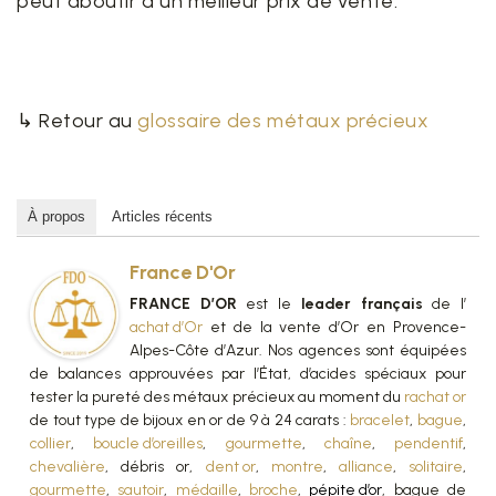
peut aboutir à un meilleur prix de vente.
↳ Retour au
glossaire des métaux précieux
À propos
Articles récents
France D'Or
FRANCE D’OR
est le
leader français
de l’
achat d’Or
et de la vente d’Or en Provence-
Alpes-Côte d’Azur. Nos agences sont équipées
de balances approuvées par l’État, d’acides spéciaux pour
tester la pureté des métaux précieux au moment du
rachat or
de tout type de bijoux en or de 9 à 24 carats :
bracelet
,
bague
,
collier
,
boucle d’oreilles
,
gourmette
,
chaîne
,
pendentif
,
chevalière
, débris or,
dent or
,
montre
,
alliance
,
solitaire
,
gourmette
,
sautoir
,
médaille
,
broche
,
pépite d’or
, bague de