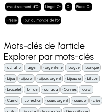
Investissement d'Or
Lingot Or
Or
Pièce Or
Presse
Tour du monde de l'or
Mots-clés de l'article
Explorer par mots-clés
•️ achat or
•️ argent
•️ argenterie
•️ bague
•️ banque
•️ bijou
•️ bijou or
•️ bijoux argent
•️ bijoux or
•️ bitcoin
•️ bracelet
•️ britain
•️ canada
•️ Cannes
•️ carat
•️ Carnot
•️ correction
•️ cours argent
•️ cours or
•️ crise
•️ dollar
•️ fiscalité
•️ france d'or
•️ Géopolitique