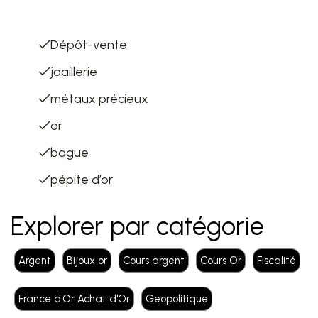
List of terms
Dépôt-vente
joaillerie
métaux précieux
or
bague
pépite d’or
Explorer par catégorie
Argent
Bijoux or
Cours argent
Cours Or
Fiscalité
France d'Or Achat d'Or
Geopolitique