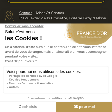
Cannes
-
Achat Or Cannes
17 Boulevard de la Croisette, Galerie Gray d’Albion
Cagnes-sur-Mer
17 Avenue Auguste Renoir
06800
Achat Or Cagnes-sur-Mer
Mougins
66 avenue de Tournamy
Achat Or Mougins
Toulon