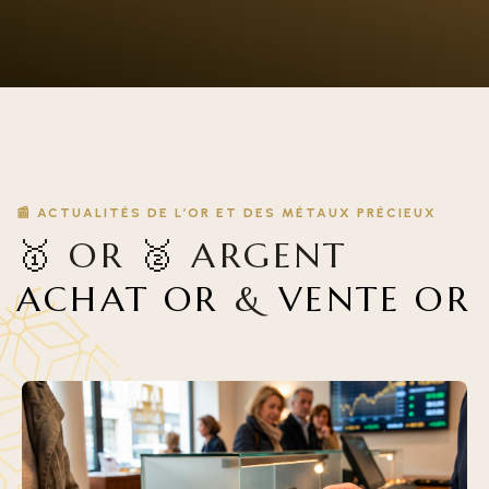
📰 ACTUALITÉS DE L’OR ET DES MÉTAUX PRÉCIEUX
🥇 OR 🥈 ARGENT
ACHAT OR
&
VENTE OR