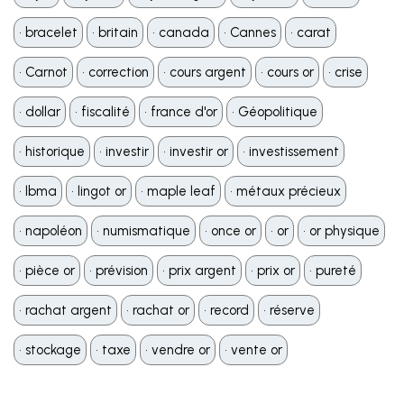
•️ bracelet
•️ britain
•️ canada
•️ Cannes
•️ carat
•️ Carnot
•️ correction
•️ cours argent
•️ cours or
•️ crise
•️ dollar
•️ fiscalité
•️ france d'or
•️ Géopolitique
•️ historique
•️ investir
•️ investir or
•️ investissement
•️ lbma
•️ lingot or
•️ maple leaf
•️ métaux précieux
•️ napoléon
•️ numismatique
•️ once or
•️ or
•️ or physique
•️ pièce or
•️ prévision
•️ prix argent
•️ prix or
•️ pureté
•️ rachat argent
•️ rachat or
•️ record
•️ réserve
•️ stockage
•️ taxe
•️ vendre or
•️ vente or