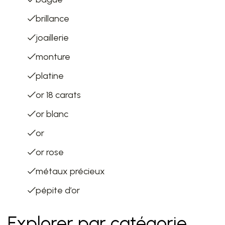
brillance
joaillerie
monture
platine
or 18 carats
or blanc
or
or rose
métaux précieux
pépite d’or
Explorer par catégorie