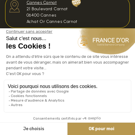
Cannes Carnot
21 Boulevard Carnot
06400 Cannes
Achat Or Cannes Carnot
Grasse
31 Bd du Jeu de Ballon
Achat Or Grasse
Nice
38 Rue de France
Achat Or Nice
Vence
44 avenue Marcellin Maurel
Achat Or Vence