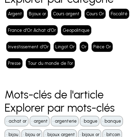
Argent
Bijoux or
Cours argent
Cours Or
Fiscalité
France d'Or Achat d'Or
Geopolitique
Investissement d'Or
Lingot Or
Or
Pièce Or
Presse
Tour du monde de l'or
Mots-clés de l'article
Explorer par mots-clés
•️ achat or
•️ argent
•️ argenterie
•️ bague
•️ banque
•️ bijou
•️ bijou or
•️ bijoux argent
•️ bijoux or
•️ bitcoin