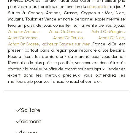
FRANCE D’OR est l’endroit idéal pour obtenir le meilleur prix
pour vos métaux précieux, en fonction du
cours de l'or
du jour !
Situés à Cannes, Antibes, Grasse, Cagnes-sur-Mer, Nice,
Mougins, Toulon et Vence et notre personnel expérimenté se
fera un plaisir de vous conseiller sur la vente de vos bijoux.
Achat or Antibes
,
Achat Or Cannes
,
Achat Or Mougins
,
Achat Or Vence
,
Achat Or Toulon
,
Achat Or Nice
,
Achat Or Grasse
,
achat or Cagnes-sur-Mer
...France d'Or est
présent partout dans la région pour répondre à vos besoins.
Nous utilisons les derniers prix du marché pour vous donner
l’évaluation la plus précise possible, vous pouvez donc être sûr
d’obtenir la meilleure offre de rachat pour vos bijoux. Leader et
expert dans les métaux précieux, vous obtiendrez les
meilleurs prix pour vos transactions achat vente or.
List of terms
Solitaire
diamant
bague