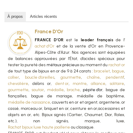
À propos
Articles récents
France D'Or
FRANCE D’OR
est le
leader français
de l’
achat d’Or
et de la vente d’Or en Provence-
Alpes-Côte d’Azur. Nos agences sont équipées
de balances approuvées par l’État, d’acides spéciaux pour
tester la pureté des
métaux précieux
au moment du
rachat or
de tout type de bijoux en or de 9 à 24 carats :
bracelet
,
bague
,
collier
,
boucle d’oreilles
,
gourmette
,
chaîne
,
pendentif
,
chevalière
, débris or,
dent or
,
montre
,
alliance
,
solitaire
,
gourmette
,
sautoir
,
médaille
,
broche
,
pépite d’or
, bague de
fiançailles, bague de mariage, médaille de baptême,
médaille de naissance
, couverts en or et argent, argenterie, or
cassé, morceau or, briquet en or, ceinture en or,accessoires et
objets en or, etc. Bijoux signés (Cartier, Chaumet, Dior, Rolex,
etc.), non signés, marque, luxe,
Rachat bijoux luxe haute joaillerie
ou classique.