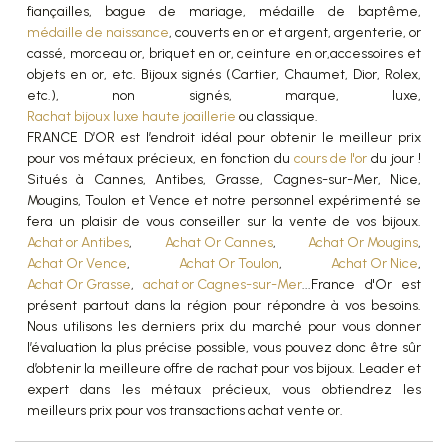
fiançailles, bague de mariage, médaille de baptême,
médaille de naissance
, couverts en or et argent, argenterie, or
cassé, morceau or, briquet en or, ceinture en or,accessoires et
objets en or, etc. Bijoux signés (Cartier, Chaumet, Dior, Rolex,
etc.), non signés, marque, luxe,
Rachat bijoux luxe haute joaillerie
ou classique.
FRANCE D’OR est l’endroit idéal pour obtenir le meilleur prix
pour vos métaux précieux, en fonction du
cours de l'or
du jour !
Situés à Cannes, Antibes, Grasse, Cagnes-sur-Mer, Nice,
Mougins, Toulon et Vence et notre personnel expérimenté se
fera un plaisir de vous conseiller sur la vente de vos bijoux.
Achat or Antibes
,
Achat Or Cannes
,
Achat Or Mougins
,
Achat Or Vence
,
Achat Or Toulon
,
Achat Or Nice
,
Achat Or Grasse
,
achat or Cagnes-sur-Mer
...France d'Or est
présent partout dans la région pour répondre à vos besoins.
Nous utilisons les derniers prix du marché pour vous donner
l’évaluation la plus précise possible, vous pouvez donc être sûr
d’obtenir la meilleure offre de rachat pour vos bijoux. Leader et
expert dans les métaux précieux, vous obtiendrez les
meilleurs prix pour vos transactions achat vente or.