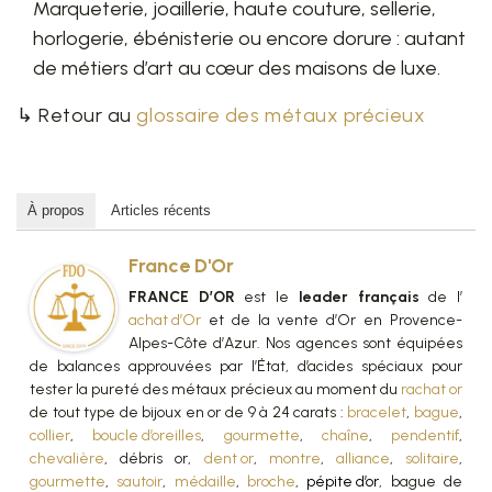
Marqueterie, joaillerie, haute couture, sellerie,
horlogerie, ébénisterie ou encore dorure : autant
de métiers d’art au cœur des maisons de luxe.
↳ Retour au
glossaire des métaux précieux
À propos
Articles récents
France D'Or
FRANCE D’OR
est le
leader français
de l’
achat d’Or
et de la vente d’Or en Provence-
Alpes-Côte d’Azur. Nos agences sont équipées
de balances approuvées par l’État, d’acides spéciaux pour
tester la pureté des métaux précieux au moment du
rachat or
de tout type de bijoux en or de 9 à 24 carats :
bracelet
,
bague
,
collier
,
boucle d’oreilles
,
gourmette
,
chaîne
,
pendentif
,
chevalière
, débris or,
dent or
,
montre
,
alliance
,
solitaire
,
gourmette
,
sautoir
,
médaille
,
broche
,
pépite d’or
, bague de