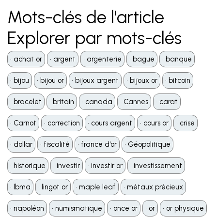
Mots-clés de l'article
Explorer par mots-clés
•️ achat or
•️ argent
•️ argenterie
•️ bague
•️ banque
•️ bijou
•️ bijou or
•️ bijoux argent
•️ bijoux or
•️ bitcoin
•️ bracelet
•️ britain
•️ canada
•️ Cannes
•️ carat
•️ Carnot
•️ correction
•️ cours argent
•️ cours or
•️ crise
•️ dollar
•️ fiscalité
•️ france d'or
•️ Géopolitique
•️ historique
•️ investir
•️ investir or
•️ investissement
•️ lbma
•️ lingot or
•️ maple leaf
•️ métaux précieux
•️ napoléon
•️ numismatique
•️ once or
•️ or
•️ or physique