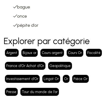
bague
once
pépite d’or
Explorer par catégorie
Argent
Bijoux or
Cours argent
Cours Or
Fiscalité
France d'Or Achat d'Or
Geopolitique
Investissement d'Or
Lingot Or
Or
Pièce Or
Presse
Tour du monde de l'or