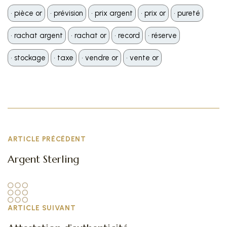
•️ pièce or
•️ prévision
•️ prix argent
•️ prix or
•️ pureté
•️ rachat argent
•️ rachat or
•️ record
•️ réserve
•️ stockage
•️ taxe
•️ vendre or
•️ vente or
ARTICLE PRÉCÉDENT
Argent Sterling
ARTICLE SUIVANT