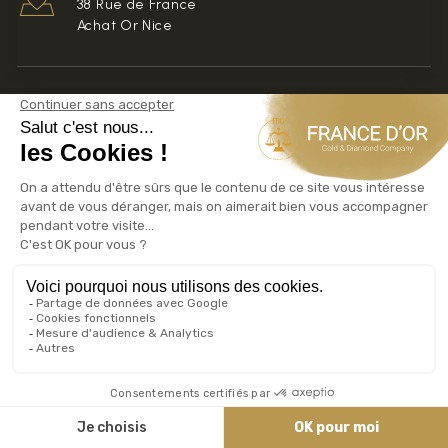
38 Rue de France
Achat Or Nice
Vence
44 avenue Marcellin Maurel
Achat Or Vence
Cannes
-
Achat Or Cannes
17 Boulevard de la Croisette, Galerie Gray d’Albion
Cagnes-sur-Mer
17 Avenue Auguste Renoir
06800
Achat Or Cagnes-sur-Mer