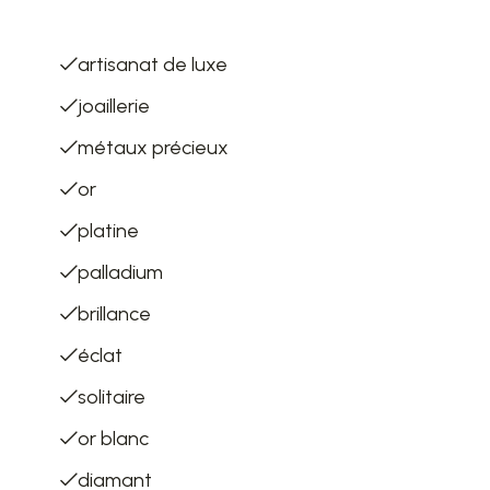
List of terms
artisanat de luxe
joaillerie
métaux précieux
or
platine
palladium
brillance
éclat
solitaire
or blanc
diamant