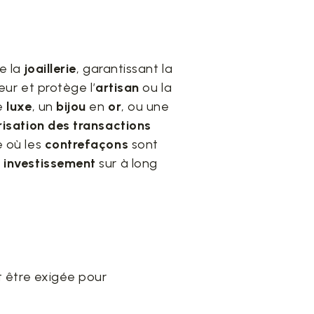
e la
joaillerie
, garantissant la
eur et protège l’
artisan
ou la
e
luxe
, un
bijou
en
or
, ou une
risation des transactions
e où les
contrefaçons
sont
n
investissement
sur à long
ut être exigée pour