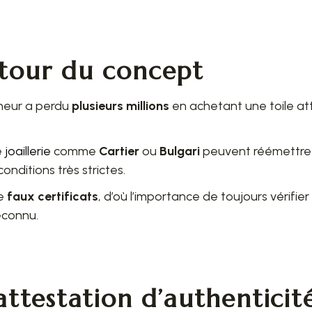
tour du concept
nneur a perdu
plusieurs millions
en achetant une toile at
e
joaillerie
comme
Cartier
ou
Bulgari
peuvent réémettre u
nditions très strictes.
de
faux certificats
, d’où l’importance de toujours vérifier
econnu.
attestation d’authenticit