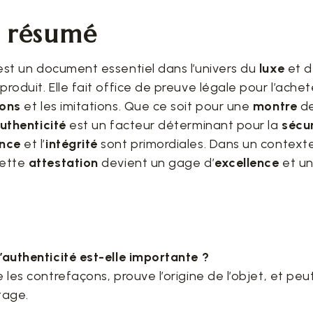
t résumé
est un document essentiel dans l’univers du
luxe
et d
 produit. Elle fait office de preuve légale pour l’achet
ions
et les imitations. Que ce soit pour une
montre
d
authenticité
est un facteur déterminant pour la
sécu
ance
et l’
intégrité
sont primordiales. Dans un context
cette
attestation
devient un gage d’
excellence
et u
’authenticité est-elle importante ?
e les contrefaçons, prouve l’origine de l’objet, et pe
itage.