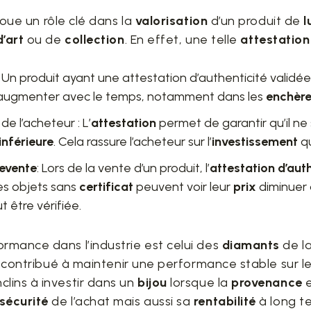
joue un rôle clé dans la
valorisation
d’un produit de
l
d’art
ou de
collection
. En effet, une telle
attestatio
: Un produit ayant une attestation d’authenticité validé
augmenter avec le temps, notamment dans les
enchèr
e
de l’acheteur : L’
attestation
permet de garantir qu’il ne
inférieure
. Cela rassure l’acheteur sur l’
investissement
qu
revente
: Lors de la vente d’un produit, l’
attestation d’aut
es objets sans
certificat
peuvent voir leur
prix
diminuer 
t être vérifiée.
rmance dans l’industrie est celui des
diamants
de l
 a contribué à maintenir une performance stable sur l
clins à investir dans un
bijou
lorsque la
provenance
sécurité
de l’achat mais aussi sa
rentabilité
à long t