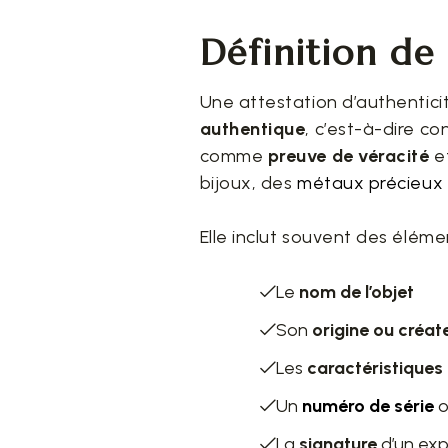
Définition de 
Une attestation d’authentici
authentique
, c’est-à-dire co
comme
preuve de véracité
e
bijoux, des
métaux précieux
Elle inclut souvent des élémen
Le
nom de l’objet
Son
origine ou créat
Les
caractéristiques 
Un
numéro de série
La
signature
d’un ex