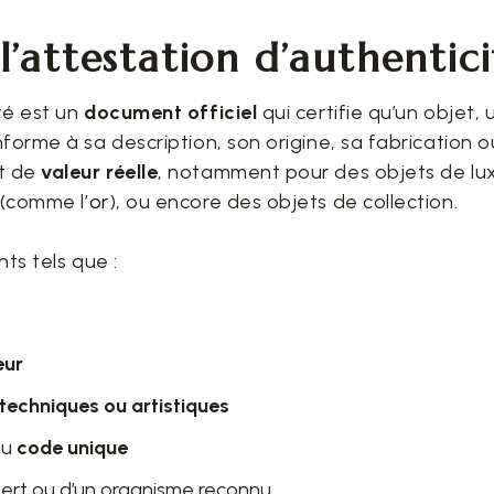
l’attestation d’authentic
té est un
document officiel
qui certifie qu’un objet,
nforme à sa description, son origine, sa fabrication ou
t de
valeur réelle
, notamment pour des objets de lux
(comme l’
or
), ou encore des objets de collection.
ts tels que :
eur
techniques ou artistiques
ou
code unique
pert ou d’un organisme reconnu