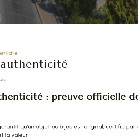
enticité
’authenticité
ture
henticité : preuve officielle d
arantit qu’un objet ou bijou est original, certifié p
et la valeur.