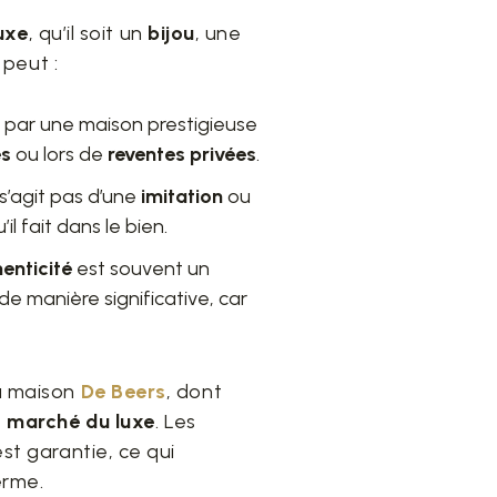
uxe
, qu’il soit un
bijou
, une
n
peut :
e par une maison prestigieuse
es
ou lors de
reventes privées
.
 s’agit pas d’une
imitation
ou
’il fait dans le bien.
henticité
est souvent un
de manière significative, car
a maison
De Beers
, dont
e
marché du luxe
. Les
est garantie, ce qui
erme.