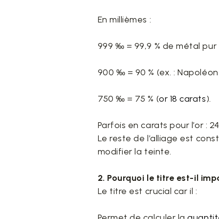
En millièmes :
999 ‰ = 99,9 % de métal pur (o
900 ‰ = 90 % (ex. : Napoléon 
750 ‰ = 75 % (
or 18 carats
).
Parfois en carats pour l’or : 2
Le reste de l’alliage est cons
modifier la teinte.
2. Pourquoi le titre est-il im
Le titre est crucial car il :
Permet de calculer la
quantit