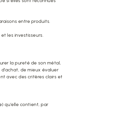
e si elles sont reconnues
araisons entre produits.
et les investisseurs.
surer la pureté de son métal,
s d’achat, de mieux évaluer
nt avec des critères clairs et
e
) qu’elle contient, par