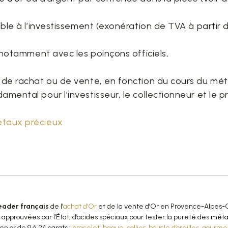
gible à l’investissement (exonération de TVA à partir d
, notamment avec les poinçons officiels,
x de rachat ou de vente, en fonction du cours du mét
amental pour l’investisseur, le collectionneur et le p
étaux précieux
eader français
de l’
achat d’Or
et de la vente d’Or en Provence-Alpes-C
pprouvées par l’État, d’acides spéciaux pour tester la pureté des
méta
en or de 9 à 24 carats :
bracelet
,
bague
,
collier
,
boucle d’oreilles
,
gourme