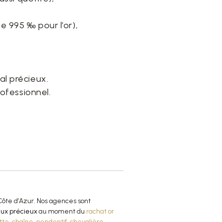
e 995 ‰ pour l’or),
al précieux.
rofessionnel.
ôte d’Azur. Nos agences sont
ux précieux
au moment du
rachat or
tte
,
chaîne
,
pendentif
,
chevalière
,