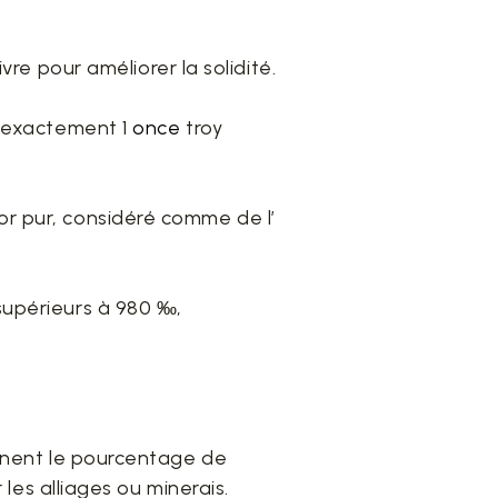
ivre pour améliorer la solidité.
t exactement 1
once
troy
or pur, considéré comme de l’
supérieurs à 980 ‰,
ignent le pourcentage de
 les alliages ou minerais.