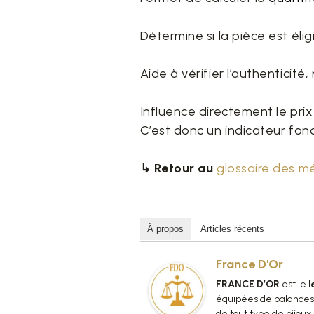
Détermine si la pièce est éli
Aide à vérifier l’authenticité
Influence directement le pri
C’est donc un indicateur fond
↳ Retour au
glossaire des m
À propos
Articles récents
France D'Or
FRANCE D’OR
est le
l
équipées de balances a
de tout type de bijoux 