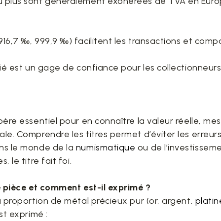
u plus sont généralement exonérées de TVA en Europ
916,7 ‰, 999,9 ‰) facilitent les transactions et comp
fié est un gage de confiance pour les collectionneurs 
epère essentiel pour en connaître la valeur réelle, me
ale. Comprendre les titres permet d’éviter les erreur
ans le monde de la
numismatique
ou de l’investisseme
 le titre fait foi.
ne pièce et comment est-il exprimé ?
la proportion de métal précieux pur (or, argent,
platin
est exprimé :