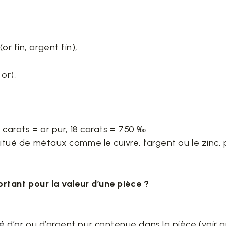
r fin, argent fin),
or),
4 carats = or pur, 18 carats = 750 ‰.
titué de métaux comme le cuivre, l’argent ou le zinc, 
portant pour la valeur d’une pièce ?
é d’or
ou d’argent pur contenue dans la pièce (voir au