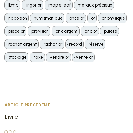
•️ lbma
•️ lingot or
•️ maple leaf
•️ métaux précieux
•️ napoléon
•️ numismatique
•️ once or
•️ or
•️ or physique
•️ pièce or
•️ prévision
•️ prix argent
•️ prix or
•️ pureté
•️ rachat argent
•️ rachat or
•️ record
•️ réserve
•️ stockage
•️ taxe
•️ vendre or
•️ vente or
ARTICLE PRÉCÉDENT
Livre