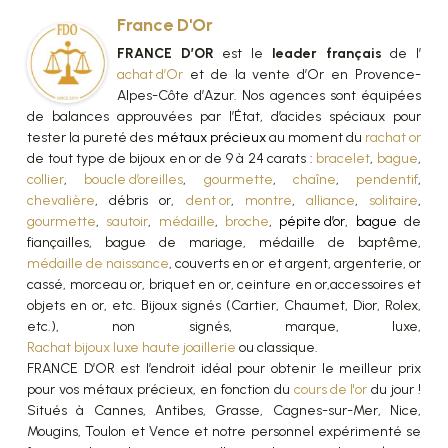
France D'Or
FRANCE D’OR
est le
leader français
de l’
achat d’Or
et de la vente d’Or en Provence-
Alpes-Côte d’Azur. Nos agences sont équipées
de balances approuvées par l’État, d’acides spéciaux pour
tester la pureté des
métaux précieux
au moment du
rachat or
de tout type de bijoux en or de 9 à 24 carats :
bracelet
,
bague
,
collier
,
boucle d’oreilles
,
gourmette
,
chaîne
,
pendentif
,
chevalière
, débris or,
dent or
,
montre
,
alliance
,
solitaire
,
gourmette
,
sautoir
,
médaille
,
broche
,
pépite d’or
,
bague
de
fiançailles, bague de mariage, médaille de baptême,
médaille de naissance
, couverts en or et argent, argenterie, or
cassé, morceau or, briquet en or, ceinture en or,accessoires et
objets en or, etc. Bijoux signés (Cartier, Chaumet, Dior, Rolex,
etc.), non signés, marque, luxe,
Rachat bijoux luxe haute joaillerie
ou classique.
FRANCE D’OR est l’endroit idéal pour obtenir le meilleur prix
pour vos métaux précieux, en fonction du
cours de l'or
du jour !
Situés à Cannes, Antibes, Grasse, Cagnes-sur-Mer, Nice,
Mougins, Toulon et Vence et notre personnel expérimenté se