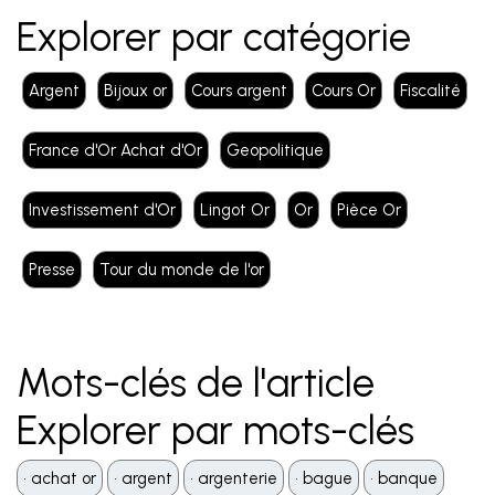
Explorer par catégorie
Argent
Bijoux or
Cours argent
Cours Or
Fiscalité
France d'Or Achat d'Or
Geopolitique
Investissement d'Or
Lingot Or
Or
Pièce Or
Presse
Tour du monde de l'or
Mots-clés de l'article
Explorer par mots-clés
•️ achat or
•️ argent
•️ argenterie
•️ bague
•️ banque