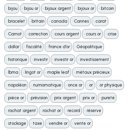
•️ bijou
•️ bijou or
•️ bijoux argent
•️ bijoux or
•️ bitcoin
•️ bracelet
•️ britain
•️ canada
•️ Cannes
•️ carat
•️ Carnot
•️ correction
•️ cours argent
•️ cours or
•️ crise
•️ dollar
•️ fiscalité
•️ france d'or
•️ Géopolitique
•️ historique
•️ investir
•️ investir or
•️ investissement
•️ lbma
•️ lingot or
•️ maple leaf
•️ métaux précieux
•️ napoléon
•️ numismatique
•️ once or
•️ or
•️ or physique
•️ pièce or
•️ prévision
•️ prix argent
•️ prix or
•️ pureté
•️ rachat argent
•️ rachat or
•️ record
•️ réserve
•️ stockage
•️ taxe
•️ vendre or
•️ vente or