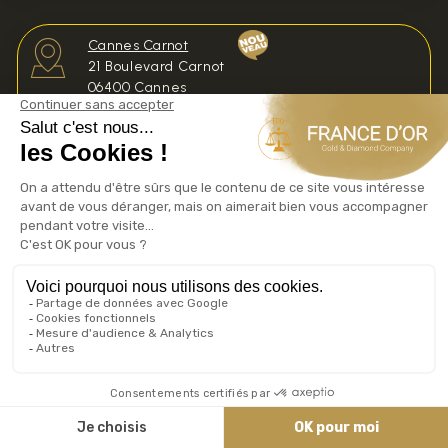
Cannes Carnot
21 Boulevard Carnot
06400 Cannes
Achat Or Cannes Carnot
Grasse
31 Bd du Jeu de Ballon
Achat Or Grasse
Nice
38 Rue de France
Achat Or Nice
Vence