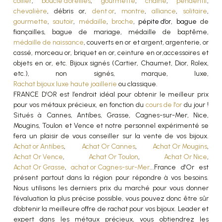
collier
,
boucle d’oreilles
,
gourmette
,
chaîne
,
pendentif
,
chevalière
, débris or,
dent or
,
montre
,
alliance
,
solitaire
,
gourmette
,
sautoir
,
médaille
,
broche
,
pépite d’or
,
bague
de
fiançailles, bague de mariage, médaille de baptême,
médaille de naissance
, couverts en or et argent, argenterie, or
cassé, morceau or, briquet en or, ceinture en or,accessoires et
objets en or, etc. Bijoux signés (Cartier, Chaumet, Dior, Rolex,
etc.), non signés, marque, luxe,
Rachat bijoux luxe haute joaillerie
ou classique.
FRANCE D’OR est l’endroit idéal pour obtenir le meilleur prix
pour vos métaux précieux, en fonction du
cours de l'or
du jour !
Situés à Cannes, Antibes, Grasse, Cagnes-sur-Mer, Nice,
Mougins, Toulon et Vence et notre personnel expérimenté se
fera un plaisir de vous conseiller sur la vente de vos bijoux.
Achat or Antibes
,
Achat Or Cannes
,
Achat Or Mougins
,
Achat Or Vence
,
Achat Or Toulon
,
Achat Or Nice
,
Achat Or Grasse
,
achat or Cagnes-sur-Mer
...France d'Or est
présent partout dans la région pour répondre à vos besoins.
Nous utilisons les derniers prix du marché pour vous donner
l’évaluation la plus précise possible, vous pouvez donc être sûr
d’obtenir la meilleure offre de rachat pour vos bijoux. Leader et
expert dans les métaux précieux, vous obtiendrez les