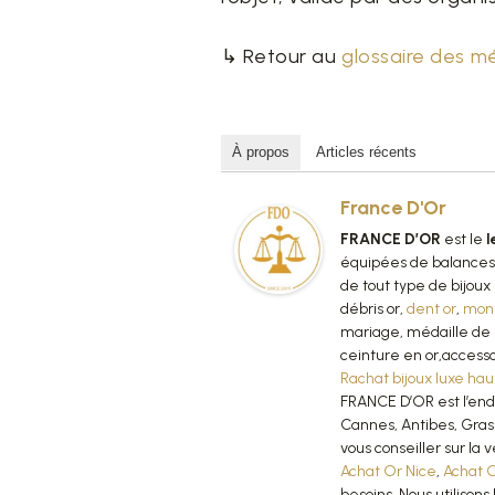
↳ Retour au
glossaire des m
À propos
Articles récents
France D'Or
FRANCE D’OR
est le
l
équipées de balances 
de tout type de bijoux 
débris or,
dent or
,
mon
mariage, médaille d
ceinture en or,accessoi
Rachat bijoux luxe haut
FRANCE D’OR est l’endr
Cannes, Antibes, Gras
vous conseiller sur la 
Achat Or Nice
,
Achat 
besoins. Nous utilisons