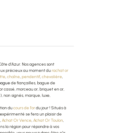
ôte d’Azur. Nos agences sont
étaux précieux au moment du
rachat or
tte
,
chaîne
,
pendentif
,
chevalière
,
bague
de fiançailles, bague de
or cassé, morceau or, briquet en or,
.), non signés, marque, luxe,
ction du
cours de l'or
du jour ! Situés à
expérimenté se fera un plaisir de
,
Achat Or Vence
,
Achat Or Toulon
,
ans la région pour répondre à vos
e possible, vous pouvez donc être sûr