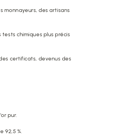
es monnayeurs, des artisans
s tests chimiques plus précis
 des certificats, devenus des
or pur.
e 92,5 %.