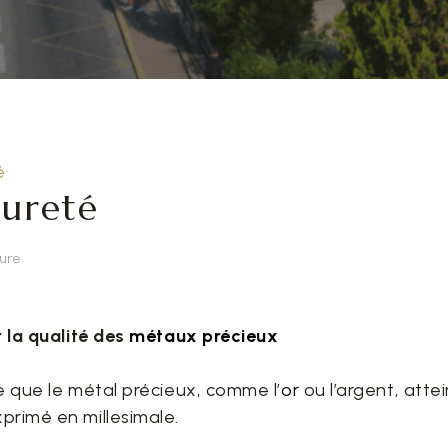
é
pureté
ture
r la qualité des
métaux précieux
e que le métal précieux, comme l’
or
ou l’argent, attei
xprimé en millesimale.