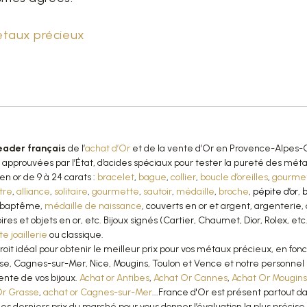
étaux précieux
eader français
de l’
achat d’Or
et de la vente d’Or en Provence-Alpes-C
approuvées par l’État, d’acides spéciaux pour tester la pureté des m
en or de 9 à 24 carats :
bracelet
,
bague
,
collier
,
boucle d’oreilles
,
gourme
tre
,
alliance
,
solitaire
,
gourmette
,
sautoir
,
médaille
,
broche
,
pépite d’or
,
e baptême,
médaille de naissance
, couverts en or et argent, argenterie, 
res et objets en or, etc. Bijoux signés (Cartier, Chaumet, Dior, Rolex, etc
e joaillerie
ou classique.
oit idéal pour obtenir le meilleur prix pour vos métaux précieux, en fon
se, Cagnes-sur-Mer, Nice, Mougins, Toulon et Vence et notre personnel 
vente de vos bijoux.
Achat or Antibes
,
Achat Or Cannes
,
Achat Or Mougins
Or Grasse
,
achat or Cagnes-sur-Mer
...France d'Or est présent partout d
 les derniers prix du marché pour vous donner l’évaluation la plus précis