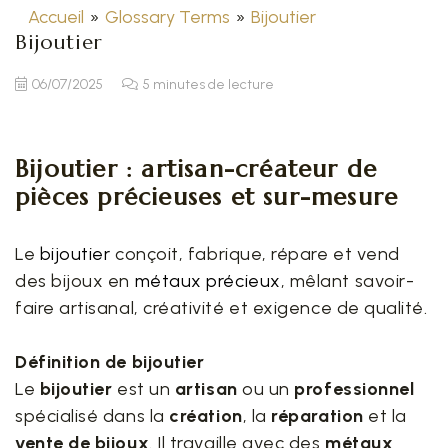
Accueil
»
Glossary Terms
»
Bijoutier
Bijoutier
06/07/2025
5 minutes de lecture
Bijoutier : artisan-créateur de
pièces précieuses et sur-mesure
Le
bijoutier
conçoit, fabrique, répare et vend
des bijoux en
métaux précieux
, mêlant savoir-
faire artisanal, créativité et exigence de qualité.
Définition de bijoutier
Le
bijoutier
est un
artisan
ou un
professionnel
spécialisé dans la
création
, la
réparation
et la
vente de bijoux
. Il travaille avec des
métaux