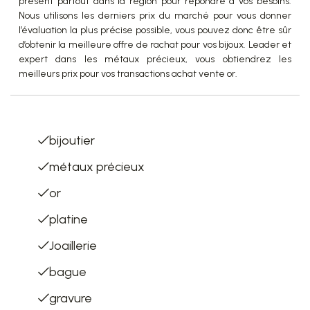
présent partout dans la région pour répondre à vos besoins.
Nous utilisons les derniers prix du marché pour vous donner
l’évaluation la plus précise possible, vous pouvez donc être sûr
d’obtenir la meilleure offre de rachat pour vos bijoux. Leader et
expert dans les métaux précieux, vous obtiendrez les
meilleurs prix pour vos transactions achat vente or.
List of terms
bijoutier
métaux précieux
or
platine
Joaillerie
bague
gravure