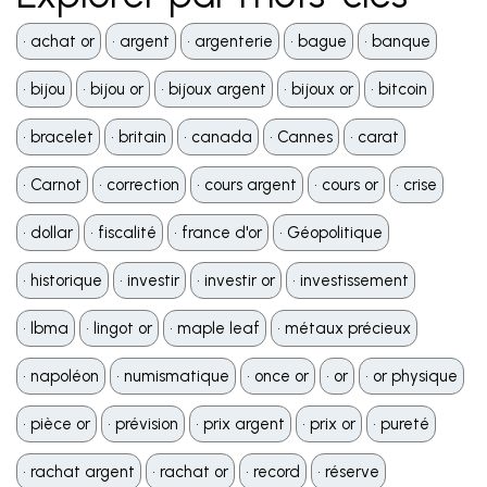
•️ achat or
•️ argent
•️ argenterie
•️ bague
•️ banque
•️ bijou
•️ bijou or
•️ bijoux argent
•️ bijoux or
•️ bitcoin
•️ bracelet
•️ britain
•️ canada
•️ Cannes
•️ carat
•️ Carnot
•️ correction
•️ cours argent
•️ cours or
•️ crise
•️ dollar
•️ fiscalité
•️ france d'or
•️ Géopolitique
•️ historique
•️ investir
•️ investir or
•️ investissement
•️ lbma
•️ lingot or
•️ maple leaf
•️ métaux précieux
•️ napoléon
•️ numismatique
•️ once or
•️ or
•️ or physique
•️ pièce or
•️ prévision
•️ prix argent
•️ prix or
•️ pureté
•️ rachat argent
•️ rachat or
•️ record
•️ réserve