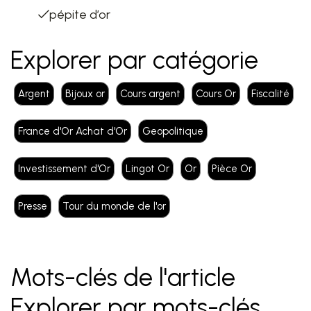
pépite d’or
Explorer par catégorie
Argent
Bijoux or
Cours argent
Cours Or
Fiscalité
France d'Or Achat d'Or
Geopolitique
Investissement d'Or
Lingot Or
Or
Pièce Or
Presse
Tour du monde de l'or
Mots-clés de l'article
Explorer par mots-clés