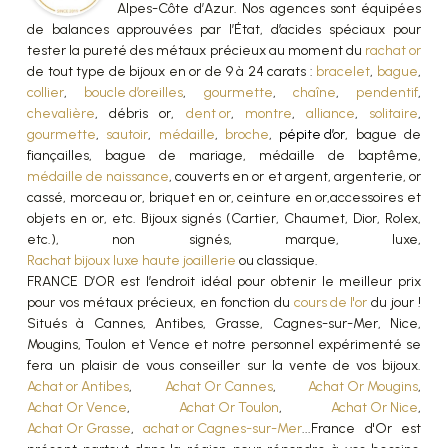
Alpes-Côte d’Azur. Nos agences sont équipées
de balances approuvées par l’État, d’acides spéciaux pour
tester la pureté des métaux précieux au moment du
rachat or
de tout type de bijoux en or de 9 à 24 carats :
bracelet
,
bague
,
collier
,
boucle d’oreilles
,
gourmette
,
chaîne
,
pendentif
,
chevalière
, débris or,
dent or
,
montre
,
alliance
,
solitaire
,
gourmette
,
sautoir
,
médaille
,
broche
,
pépite d’or
, bague de
fiançailles, bague de mariage, médaille de baptême,
médaille de naissance
, couverts en or et argent, argenterie, or
cassé, morceau or, briquet en or, ceinture en or,accessoires et
objets en or, etc. Bijoux signés (Cartier, Chaumet, Dior, Rolex,
etc.), non signés, marque, luxe,
Rachat bijoux luxe haute joaillerie
ou classique.
FRANCE D’OR est l’endroit idéal pour obtenir le meilleur prix
pour vos métaux précieux, en fonction du
cours de l'or
du jour !
Situés à Cannes, Antibes, Grasse, Cagnes-sur-Mer, Nice,
Mougins, Toulon et Vence et notre personnel expérimenté se
fera un plaisir de vous conseiller sur la vente de vos bijoux.
Achat or Antibes
,
Achat Or Cannes
,
Achat Or Mougins
,
Achat Or Vence
,
Achat Or Toulon
,
Achat Or Nice
,
Achat Or Grasse
,
achat or Cagnes-sur-Mer
...France d'Or est