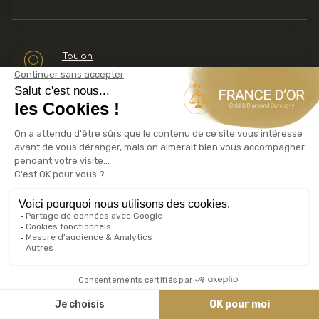
Toulon
6 rue Lamalgue
Achat Or Toulon
Calculateur TMP TPV
Taxe Métaux Précieux
Taxe sur les Plus Values
LINGOTS D’OR
PIÈCES D’OR
LINGOT OR 1KG
20 FRANCS OR NAPOLÉON
(LOUIS OR)
LINGOT OR 500G