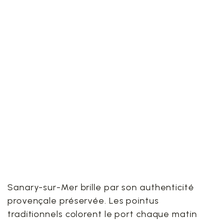
L’ÉCRIN DE
SANARY-SUR-MER
: GUIDE DE
VALORISATION DE
VOS MÉTAUX
PRÉCIEUX
Sanary-sur-Mer brille par son authenticité
provençale préservée. Les pointus
traditionnels colorent le port chaque matin