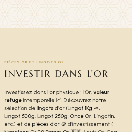
PIÈCES OR ET LINGOTS OR
INVESTIR DANS L'OR
Investissez dans l'or physique : l'Or,
valeur
refuge
intemporelle 📈. Découvrez notre
sélection de
lingots d'or
(
Lingot 1Kg
🧈,
Lingot 500g
,
Lingot 250g
,
Once Or
, Lingotin,
etc.) et de
pièces d’or
🪙 d’investissement (
Napoléon Or 20 Francs Or
🇫🇷, Louis Or, Coq