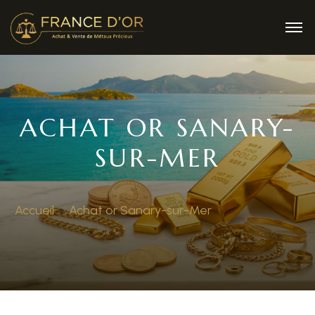
ACHAT OR SANARY-
SUR-MER
Accueil
»
Achat or Sanary-sur-Mer