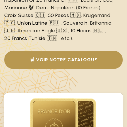
Marianne 🐓, Demi-Napoléon (10 Francs),
Croix Suisse
🇨🇭,
50 Pesos
🇲🇽, Krugerrand
🇿🇦,
Union Latine
🇪🇺 ,
Souverain
, Britannia
🇬🇧, American Eagle 🇺🇸 ,
10 Florins
🇳🇱 ,
20 Francs Tunisie
🇹🇳 , etc.).
🛒 VOIR NOTRE CATALOGUE