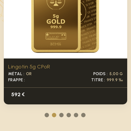
Lingotin 5g CPoR
MÉTAL :
OR
POIDS :
5,00 G
FRAPPE :
TITRE :
999.9 ‰
592 €