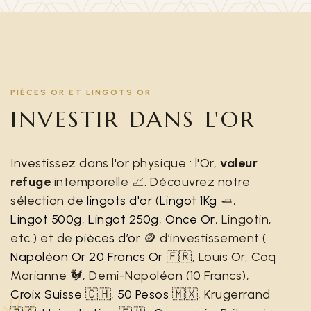
PIÈCES OR ET LINGOTS OR
INVESTIR DANS L'OR
Investissez dans l'or physique : l'Or,
valeur
refuge
intemporelle 📈. Découvrez notre
sélection de
lingots d'or
(
Lingot 1Kg
🧈,
Lingot 500g
,
Lingot 250g
,
Once Or
, Lingotin,
etc.) et de
pièces d’or
🪙 d’investissement (
Napoléon Or 20 Francs Or
🇫🇷, Louis Or, Coq
Marianne 🐓, Demi-Napoléon (10 Francs),
Croix Suisse
🇨🇭,
50 Pesos
🇲🇽, Krugerrand