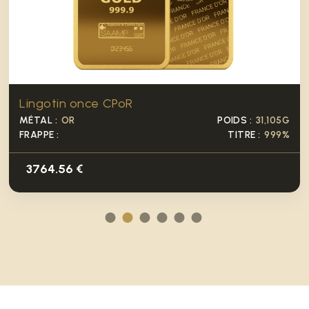
Lingotin once CPoR
MÉTAL :
OR
POIDS :
31,105G
FRAPPE :
TITRE :
999%
3764.56 €