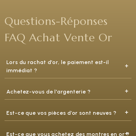
sans obligation, pesée effectuée devant vous, paiement 
immédiat par chèque ou par virement, professionnels 
agréés et réglementés.

Questions-Réponses
Depuis des années, nous accompagnons des particuliers 
dans la vente de leurs bijoux, pièces et lingots en toute 
FAQ Achat Vente Or
confiance. Parce que vendre son or doit être une décision 
sereine, pas une source de stress.

France d'Or - Rachat or, argent, montres et bijoux de luxe. 
Trouvez l'agence la plus proche de chez vous.
Lors du rachat d'or, le paiement est-il
immédiat ?
Achetez-vous de l'argenterie ?
Est-ce que vos pièces d’or sont neuves ?
Est-ce que vous achetez des montres en or ?