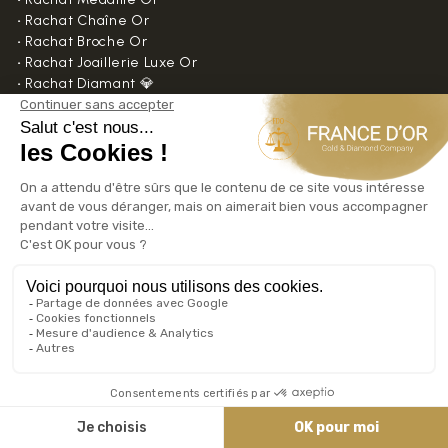
•
Rachat Chaîne Or
•
Rachat Broche Or
•
Rachat Joaillerie Luxe Or
•
Rachat Diamant 💎
•
Rachat Diamant avec notre partenaire GalDiamant
➤ Rachat Pièces Et Lingots
•
Rachat Pièces Or
•
Rachat Lingots Or
•
Rachat Pièces Argent
📅 PRENDRE RDV
04 65 84 07 08
🔔 NOUS SUIVRE