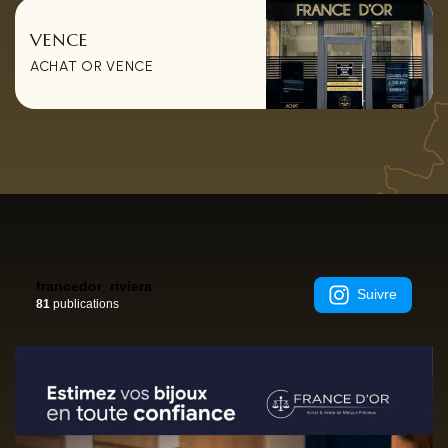
VENCE
ACHAT OR VENCE
francedor_riviera
Suivre
81
publications