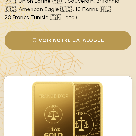
🇿🇦,
Union Latine
🇪🇺 ,
Souverain
, Britannia
🇬🇧, American Eagle 🇺🇸 ,
10 Florins
🇳🇱 ,
20 Francs Tunisie
🇹🇳 , etc.).
🛒 VOIR NOTRE CATALOGUE