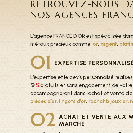
RETROUVEZ-NOUS DA
NOS AGENCES FRANC
L’agence FRANCE D’OR est spécialisée dans 
métaux précieux comme:
or
,
argent
,
plati
01
EXPERTISE PERSONNALIS
L’expertise et le devis personnalisé réalisé
💯
%
gratuits et sans engagement de votre 
accompagneront dans l’achat et vente d’o
pièces d’or
,
lingots d’or
,
rachat bijoux or
,
m
02
ACHAT ET VENTE AUX M
MARCHÉ