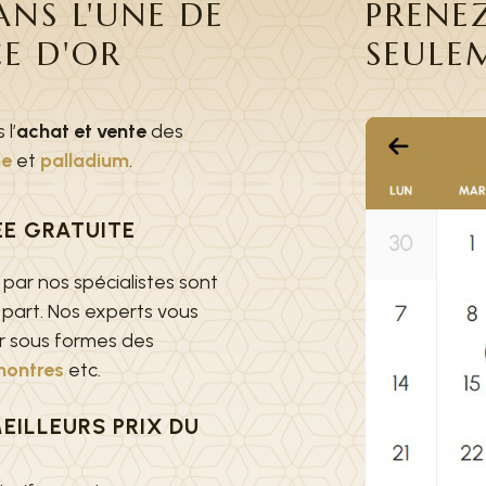
NS L'UNE DE
PRENE
E D'OR
SEULE
l’
achat et vente
des
ne
et
palladium
.
ÉE GRATUITE
s par nos spécialistes sont
part. Nos experts vous
r sous formes des
ontres
etc.
EILLEURS PRIX DU