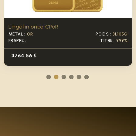
Lingotin once CPoR
MÉTAL :
OR
POIDS :
31,105G
FRAPPE :
TITRE :
999%
3764.56 €