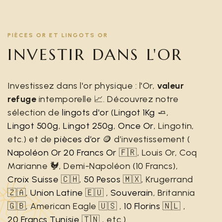
PIÈCES OR ET LINGOTS OR
INVESTIR DANS L'OR
Investissez dans l'or physique : l'Or,
valeur
refuge
intemporelle 📈. Découvrez notre
sélection de
lingots d'or
(
Lingot 1Kg
🧈,
Lingot 500g
,
Lingot 250g
,
Once Or
, Lingotin,
etc.) et de
pièces d’or
🪙 d’investissement (
Napoléon Or 20 Francs Or
🇫🇷, Louis Or, Coq
Marianne 🐓, Demi-Napoléon (10 Francs),
Croix Suisse
🇨🇭,
50 Pesos
🇲🇽, Krugerrand
🇿🇦,
Union Latine
🇪🇺 ,
Souverain
, Britannia
🇬🇧, American Eagle 🇺🇸 ,
10 Florins
🇳🇱 ,
20 Francs Tunisie
🇹🇳 , etc.).