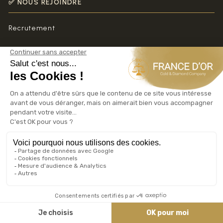
✅ NOUS REJOINDRE
Recrutement
FRANCE D'OR LEADER ACHAT VENTE OR
France d'Or La référence n°1
🏦 NOS AGENCES ACHAT VENTE OR ARGENT
Antibes
20 Boulevard Albert 1er
Achat Or Antibes
Cannes Carnot
21 Boulevard Carnot
06400 Cannes