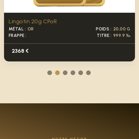
Lingotin once CPoR
MÉTAL :
OR
POIDS :
31,105G
FRAPPE :
TITRE :
999%
3682.24 €
NOTRE MÉTIER