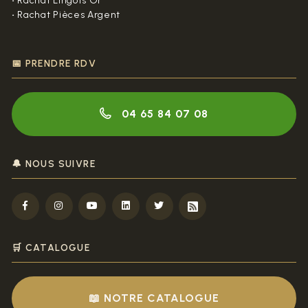
•
Rachat Lingots Or
•
Rachat Pièces Argent
📅 PRENDRE RDV
04 65 84 07 08
🔔 NOUS SUIVRE
🛒 CATALOGUE
📖 NOTRE CATALOGUE