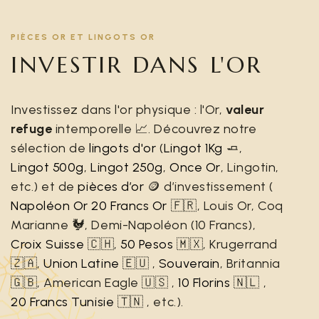
PIÈCES OR ET LINGOTS OR
INVESTIR DANS L'OR
Investissez dans l'or physique : l'Or,
valeur
refuge
intemporelle 📈. Découvrez notre
sélection de
lingots d'or
(
Lingot 1Kg
🧈,
Lingot 500g
,
Lingot 250g
,
Once Or
, Lingotin,
etc.) et de
pièces d’or
🪙 d’investissement (
Napoléon Or 20 Francs Or
🇫🇷, Louis Or, Coq
Marianne 🐓, Demi-Napoléon (10 Francs),
Croix Suisse
🇨🇭,
50 Pesos
🇲🇽, Krugerrand
🇿🇦,
Union Latine
🇪🇺 ,
Souverain
, Britannia
🇬🇧, American Eagle 🇺🇸 ,
10 Florins
🇳🇱 ,
20 Francs Tunisie
🇹🇳 , etc.).