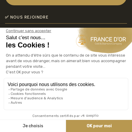
✅ NOUS REJOINDRE
Recrutement
FRANCE D'OR LEADER ACHAT VENTE OR
France d'Or La référence n°1
🏦 NOS AGENCES ACHAT VENTE OR ARGENT
Antibes
20 Boulevard Albert 1er
Achat Or Antibes