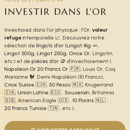
PIÈCES OR ET LINGOTS OR
INVESTIR DANS L'OR
Investissez dans l'or physique : l'Or,
valeur
refuge
intemporelle 📈. Découvrez notre
sélection de
lingots d'or
(
Lingot 1Kg
🧈,
Lingot 500g
,
Lingot 250g
,
Once Or
, Lingotin,
etc.) et de
pièces d’or
🪙 d’investissement (
Napoléon Or 20 Francs Or
🇫🇷, Louis Or, Coq
Marianne 🐓, Demi-Napoléon (10 Francs),
Croix Suisse
🇨🇭,
50 Pesos
🇲🇽, Krugerrand
🇿🇦,
Union Latine
🇪🇺 ,
Souverain
, Britannia
🇬🇧, American Eagle 🇺🇸 ,
10 Florins
🇳🇱 ,
20 Francs Tunisie
🇹🇳 , etc.).