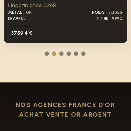
Lingotin once CPoR
MÉTAL :
OR
POIDS :
31,105G
FRAPPE :
TITRE :
999%
3759.4 €
NOS AGENCES FRANCE D'OR
ACHAT VENTE OR ARGENT