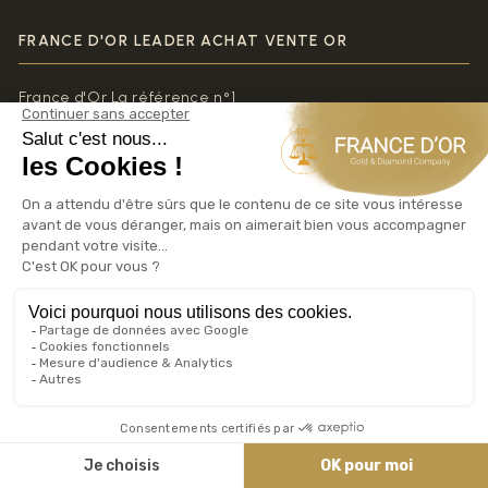
FRANCE D'OR LEADER ACHAT VENTE OR
France d'Or La référence n°1
🏦 NOS AGENCES ACHAT VENTE OR ARGENT
Antibes
20 Boulevard Albert 1er
Achat Or Antibes
Cannes Carnot
21 Boulevard Carnot
06400 Cannes
Achat Or Cannes Carnot