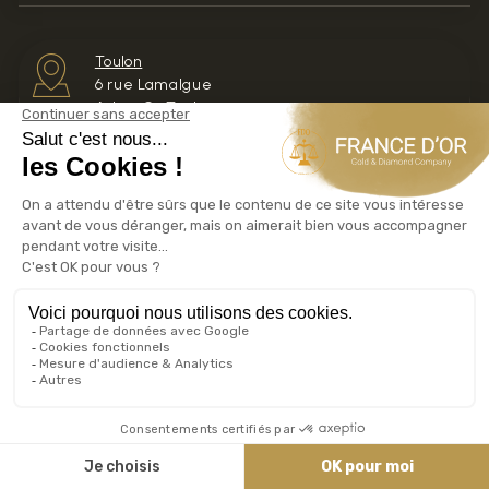
Toulon
6 rue Lamalgue
Achat Or Toulon
Calculateur TMP TPV
Taxe Métaux Précieux
Taxe sur les Plus Values
LINGOTS D’OR
PIÈCES D’OR
LINGOT OR 1KG
20 FRANCS OR NAPOLÉON
(LOUIS OR)
LINGOT OR 500G
10 FRANCS OR NAPOLÉON
LINGOT OR 250G