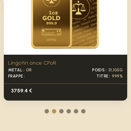
Lingotin once CPoR
MÉTAL :
OR
POIDS :
31,105G
FRAPPE :
TITRE :
999%
3759.4 €