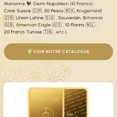
Marianne 🐓, Demi-Napoléon (10 Francs),
Croix Suisse
🇨🇭,
50 Pesos
🇲🇽, Krugerrand
🇿🇦,
Union Latine
🇪🇺 ,
Souverain
, Britannia
🇬🇧, American Eagle 🇺🇸 ,
10 Florins
🇳🇱 ,
20 Francs Tunisie
🇹🇳 , etc.).
🛒 VOIR NOTRE CATALOGUE